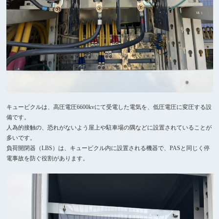
キュービクルは、高圧電圧6600kvにて受電した電気を、低圧電圧に変圧する設
備です。
人為的接触の、恐れがないよう屋上や駐車場の隅などに設置されていることが
多いです。
負荷開閉器（LBS）は、キュービクル内に設置される機器で、PASと同じく停
電事故を防ぐ役割があります。